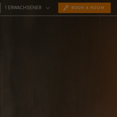
BOOK
A ROOM