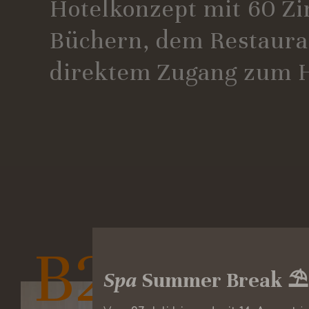
Hotelkonzept mit 60 Zi
Büchern, dem Restaura
direktem Zugang zum H
B2
sleep
Spa
Summer Break ⛱️