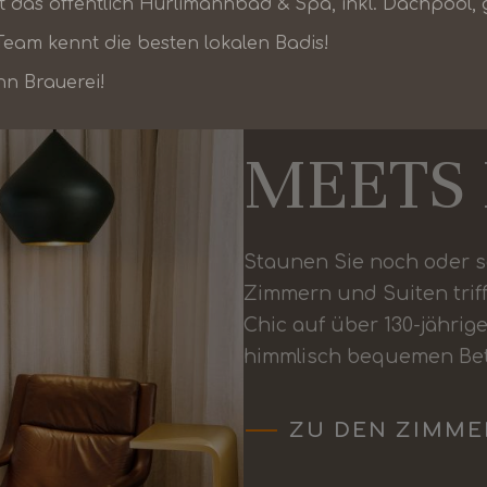
t das öffentlich Hürlimannbad & Spa, inkl. Dachpool, 
eam kennt die besten lokalen Badis!
URBAN 
nn Brauerei!
MEETS 
Staunen Sie noch oder s
Zimmern und Suiten triff
Chic auf über 130-jährig
himmlisch bequemen Bet
ZU DEN ZIMME