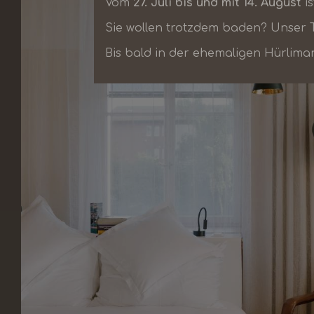
Vom
27. Juli bis und mit 14. August
is
Sie wollen trotzdem baden? Unser T
Bis bald in der ehemaligen Hürlima