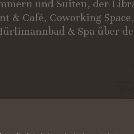
mmern und Suiten, der Libr
nt & Café, Coworking Spac
ürlimannbad & Spa über de