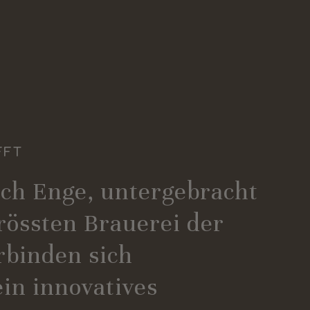
FFT
rich Enge, untergebracht
rössten Brauerei der
rbinden sich
ein innovatives