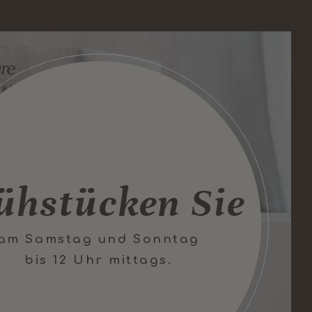
Neu
Spaces
Jetzt
Session
buchen
kostenlos ohne
entdecken
ansehen
ühstücken Sie
Voranmeldung
am Samstag und Sonntag
bis 12 Uhr mittags.