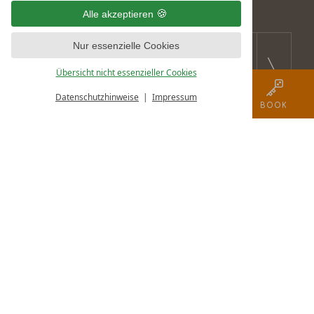
AWARDS
& MORE
Alle akzeptieren
Nur essenzielle Cookies
Übersicht nicht essenzieller Cookies
Datenschutzhinweise
Impressum
logo
MENÜ
GUTSCHEIN
CALL
BOOK
AGB
DATENSCHUTZ
DATENSCHUTZ­­­EINSTELLUNGEN
IMPRESSUM
B2 HOTEL OPERATED BY TURICUM
LIFESTYLE HOSPITALITY MANAGEMENT