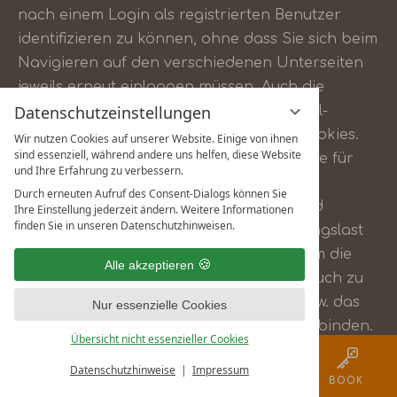
nach einem Login als registrierten Benutzer
identifizieren zu können, ohne dass Sie sich beim
Navigieren auf den verschiedenen Unterseiten
jeweils erneut einloggen müssen. Auch die
Datenschutzeinstellungen
Bereitstellung der Warenkorb- und Bestell-
Funktion basiert auf dem Einsatz von Cookies.
Wir nutzen Cookies auf unserer Website. Einige von ihnen
sind essenziell, während andere uns helfen, diese Website
Ferner übernehmen Cookies auch weitere für
und Ihre Erfahrung zu verbessern.
den Betrieb der Website erforderliche
Durch erneuten Aufruf des Consent-Dialogs können Sie
technische Funktionen, wie das sog. Load
Ihre Einstellung jederzeit ändern. Weitere Informationen
finden Sie in unseren Datenschutzhinweisen.
Balancing, also die Verteilung der Leistungslast
der Seite auf verschiedene Webserver, um die
Alle akzeptieren
Server zu entlasten. Cookies gelangen auch zu
Sicherheitszwecken zum Einsatz, um bspw. das
Nur essenzielle Cookies
unerlaubte Posten von Inhalten zu unterbinden.
Übersicht nicht essenzieller Cookies
Schliesslich setzen wir Cookies auch im Rahmen
Datenschutzhinweise
Impressum
logo
der Gestaltung und Programmierung unserer
MENÜ
GUTSCHEIN
CALL
BOOK