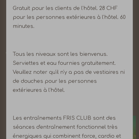
L'hôtel B2 est stratégiquement situé pour vivre
Gratuit pour les clients de l'hôtel. 28 CHF
l'expérience ultime de Zurich. Proche des
quartiers les plus animés, des plus grands stades
pour les personnes extérieures à l'hôtel. 60
de concert, des musées les plus connus et des
minutes.
boutiques les plus cool. Suffisamment loin pour
pouvoir dormir tranquillement après une
journée impressionnante dans la jungle urbaine.
Tous les niveaux sont les bienvenus.
Serviettes et eau fournies gratuitement.
SITE DES ÉVÉNEMENTS ZURICH
Veuillez noter qu'il n'y a pas de vestiaires ni
TOURISME
de douches pour les personnes
extérieures à l'hôtel.
GOOD THINGS
2
SEE
Les entraînements FRIS CLUB sont des
séances d'entraînement fonctionnel très
énergiques qui combinent force, cardio et