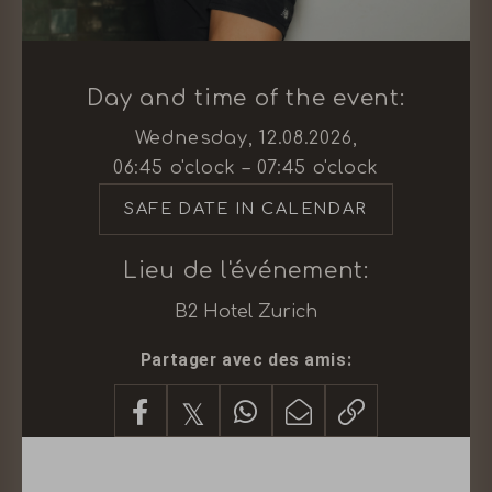
CH-8002 ZÜRICH
ZURICH@B2HOTEL.CH
TEL.
+41 44 567 67 67
Day and time of the event:
FAX.
+41 44 567 67 68
Wednesday, 12.08.2026,
06:45 o'clock – 07:45 o'clock
SAFE DATE IN CALENDAR
THE
GOOD LINKS
Lieu de l'événement:
CONTACT & ACCÈS
BONS CADEAUX
B2 Hotel Zurich
IMPRESSIONS
FAQ
Partager avec des amis:
MEDIA
JOBS
GDS CODES