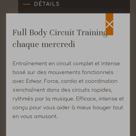
DÉTAILS
Full Body Circuit Training -
UNE ODE
À NOTRE VILLE
NATALE
chaque mercredi
Zurich est la plus grande ville de Suisse. Et la
Entraînement en circuit complet et intense
plus belle aussi. Mais là, nous faisons preuve
basé sur des mouvements fonctionnels
sans doute de parti pris. Quoi qu'il en soit, nous
avec Edwar. Force, cardio et coordination
aimons découvrir et redécouvrir notre ville au
s'enchaînent dans des circuits rapides,
bord du lac de Zurich. Nous ne dévoilons nos
rythmés par la musique. Efficace, intense et
endroits préférés, les curiosités à l'écart de la
conçu pour vous aider à mieux bouger tout
Bahnhofstrasse (rue de la gare) et les petits
en vous amusant.
secrets des théâtres que sous le manteau.