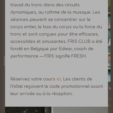
travail du tronc dans des circuits
dynamiques, au rythme de la musique. Les
séances peuvent se concentrer sur le
corps entier, le bas du corps ou la force du
tronc et sont conçues pour être efficaces,
accessibles et amusantes. FRIS CLUB a été
fondé en Belgique par Edwar, coach de
performance — FRIS signifie FRESH.
Réservez votre cours
ici
. Les clients de
l'hôtel reçoivent le code promotionnel avant
MEETING
COW
leur arrivée ou à la réception.
Un design avant-gardiste, une
S'ass
technologie de pointe et une
réserv
restauration saine et savoureuse.
des pr